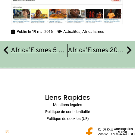
Publié le
19 mai 2016
Actualités
,
Africafismes
Africa’Fismes 5 ème édition – nouveau visuel
Africa’Fismes 2016 ; programmation dévoilée !
Liens Rapides
Mentions légales
Politique de confidentialité
Politique de cookies (UE)
© 2024
Conception
: Marie
www.lezartsdais
RICHARD