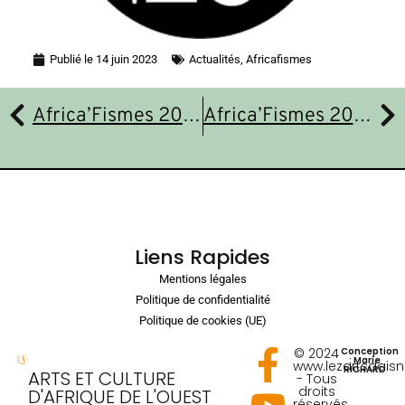
Publié le
14 juin 2023
Actualités
,
Africafismes
Africa’Fismes 2023 : Sahab KOANDA !
Africa’Fismes 2023 : Josephine Keïta Band !
Liens Rapides
Mentions légales
Politique de confidentialité
Politique de cookies (UE)
© 2024
Conception
: Marie
www.lezartsdais
RICHARD
ARTS ET CULTURE
- Tous
droits
D'AFRIQUE DE L'OUEST
réservés