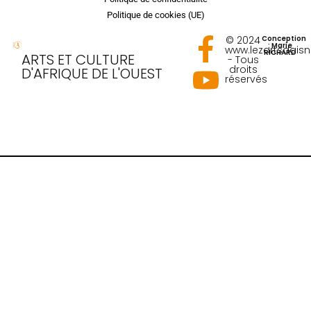
Politique de cookies (UE)
© 2024
Conception
: Marie
www.lezartsdais
RICHARD
ARTS ET CULTURE
- Tous
droits
D'AFRIQUE DE L'OUEST
réservés