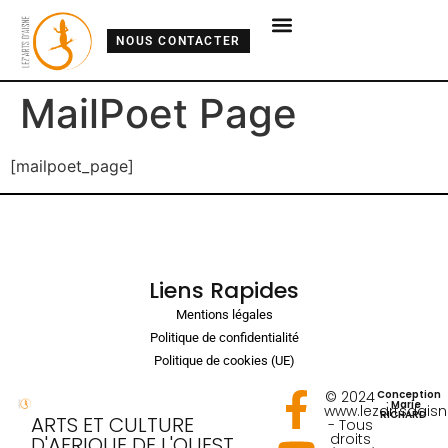
NOUS CONTACTER
MailPoet Page
[mailpoet_page]
Liens Rapides
Mentions légales
Politique de confidentialité
Politique de cookies (UE)
© 2024
Conception
: Marie
www.lezartsdais
RICHARD
ARTS ET CULTURE
- Tous
droits
D'AFRIQUE DE L'OUEST